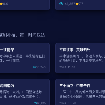
9.0
141,357
7.7
 整剧补档，第一时间送达
NEW
 一往情深
平津往事 · 英雄归处
对中年恋人重逢，半生情缘在旧
平津战役期间一户普通人家与
芽，一往而深。
的隐秘往来，平凡处见英雄气
30,240
2024-11-18
NEW
 跨国追凶
三十而立 · 中年告白
动横跨三大洲，中国警官追踪一
一群三十出头的都市男女面对
集团，硬核动作戏燃爆全片。
父母的种种课题，活出自己的
66,135
2024-08-20