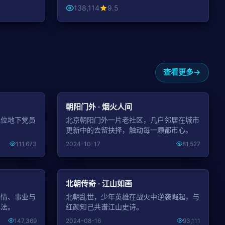
138,114
9.5
查看更多
NEW
NEW
朝阳门外 · 烟火人间
几位地下党员
北京朝阳门外一片老社区，几户邻居在城市
。
更新中的去留抉择，触动每一颗都市心。
111,673
2024-10-17
81,527
NEW
NEW
北朝传奇 · 江山如画
感情、事业与
北朝乱世，少年英雄在战火中逆袭崛起，与
解法。
红颜知己共谱江山史诗。
147,369
2024-08-16
93,111