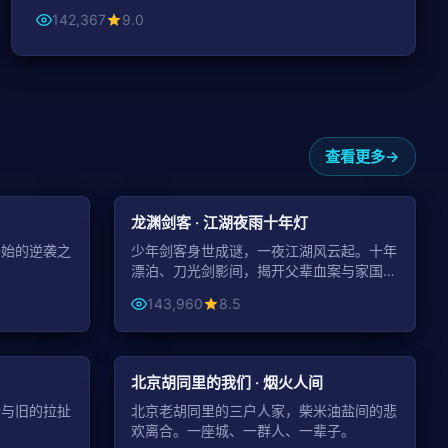
142,367
9.0
查看更多
45:48
49:17
古装
龙渊剑客 · 江湖夜雨十年灯
开始的逆袭之
少年剑客身世成谜，一夜江湖风云起。十年
。
漂泊、刀光剑影间，揭开父辈血案与家国大
义。
143,960
8.5
99:57
50:23
都市
北京胡同里的我们 · 烟火人间
新与旧的拉扯
北京老胡同里的三户人家，柴米油盐间的悲
欢离合。一座城、一群人、一辈子。