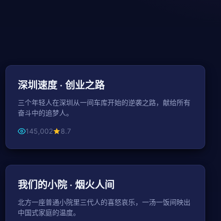
45分钟 / 集
都市
深圳速度 · 创业之路
三个年轻人在深圳从一间车库开始的逆袭之路，献给所有
奋斗中的追梦人。
145,002
8.7
44分钟 / 集
家庭
我们的小院 · 烟火人间
北方一座普通小院里三代人的喜怒哀乐，一汤一饭间映出
中国式家庭的温度。