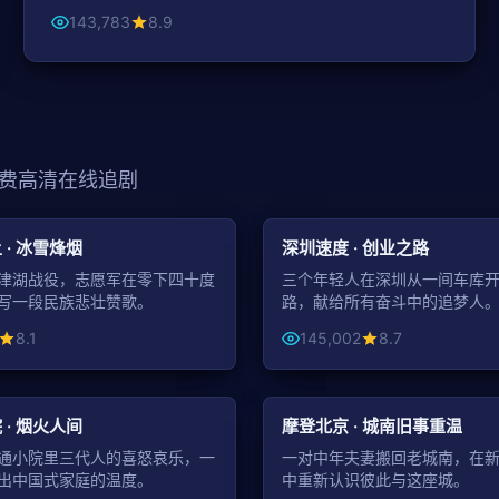
143,783
8.9
费高清在线追剧
99:39
都市
 · 冰雪烽烟
深圳速度 · 创业之路
津湖战役，志愿军在零下四十度
三个年轻人在深圳从一间车库
写一段民族悲壮赞歌。
路，献给所有奋斗中的追梦人
8.1
145,002
8.7
44:07
都市
 · 烟火人间
摩登北京 · 城南旧事重温
通小院里三代人的喜怒哀乐，一
一对中年夫妻搬回老城南，在
出中国式家庭的温度。
中重新认识彼此与这座城。