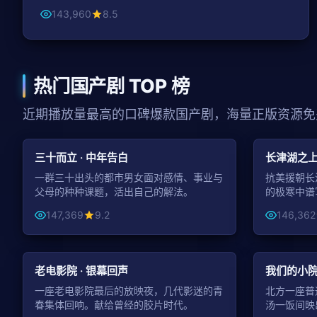
143,960
8.5
热门国产剧 TOP 榜
近期播放量最高的口碑爆款国产剧，海量正版资源免
47:39
都市
战争
三十而立 · 中年告白
长津湖之上
一群三十出头的都市男女面对感情、事业与
抗美援朝长
父母的种种课题，活出自己的解法。
的极寒中谱
147,369
9.2
146,362
99:26
年代
家庭
老电影院 · 银幕回声
我们的小院
一座老电影院最后的放映夜，几代影迷的青
北方一座普
春集体回响。献给曾经的胶片时代。
汤一饭间映