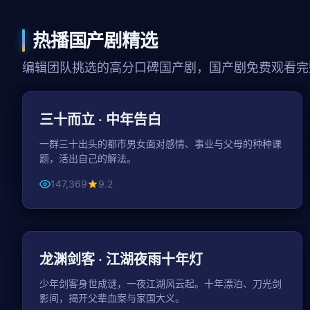
热播国产剧精选
编辑团队挑选的高分口碑国产剧，国产剧免费观看完
47分钟 / 集
都市
三十而立 · 中年告白
一群三十出头的都市男女面对感情、事业与父母的种种课
题，活出自己的解法。
147,369
9.2
49分钟 / 集
古装
龙渊剑客 · 江湖夜雨十年灯
少年剑客身世成谜，一夜江湖风云起。十年漂泊、刀光剑
影间，揭开父辈血案与家国大义。