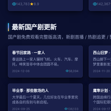
143,783
8.9
142,367
最新国产剧更新
国产剧免费观看完整版高清，新剧首播 / 热剧追更 /
NEW
春节回家路 · 一家人
西山旧梦 ·
春运路上一家人辗转飞机、火车、汽车、摩
西山脚下一
托，啼笑皆非中体会团圆不易。
梦里重新发
2024-12-06
58,094
2024-11-20
NEW
毕业季 · 那些散场的人
鹰隼计划 ·
大学最后一个夏天，几位好友在毕业季里完
跨国追缉行
成各自的告别与新启程。
个国际犯罪
2024-09-25
136,133
2024-09-17