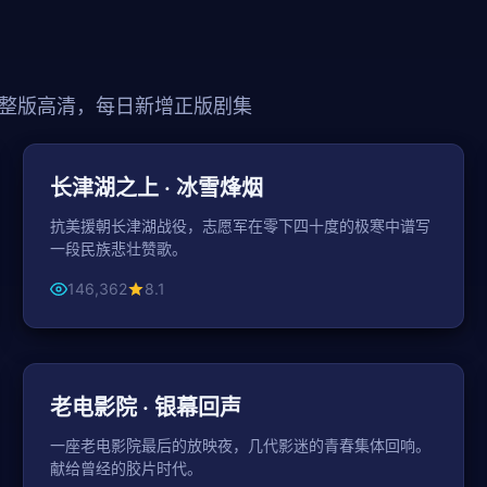
整版高清，每日新增正版剧集
125分钟
战争
长津湖之上 · 冰雪烽烟
抗美援朝长津湖战役，志愿军在零下四十度的极寒中谱写
一段民族悲壮赞歌。
146,362
8.1
149分钟
年代
老电影院 · 银幕回声
一座老电影院最后的放映夜，几代影迷的青春集体回响。
献给曾经的胶片时代。